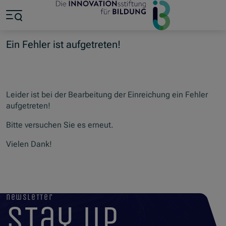
Jump to main content
Jump to footer
Skip navigation
Jump to navigation start
Ein Fehler ist aufgetreten!
Leider ist bei der Bearbeitung der Einreichung ein Fehler
aufgetreten!
Bitte versuchen Sie es erneut.
Vielen Dank!
newsletter
stay up