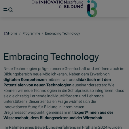
Jump to main content
Jump to footer
Skip navigation
Jump to navigation start
Home
/
Programme
/
Embracing Technology
Embracing Technology
Neue Technologien prägen unsere Gesellschaft und eröffnen auch im
Bildungsbereich neue Möglichkeiten. Neben dem Erwerb von
digitalen
Kompetenzen
müssen wir uns
didaktisch
mit
den
Potenzialen
von
neuen
Technologien
auseinandersetzen: Wie
können wir neue Technologien in die Schulpraxis so integrieren, dass
sie gleichzeitig Lernende individuell fördern und Lehrende
unterstützen? Dieser zentralen Frage widmet sich die
Innovationsstiftung für Bildung in ihrem neuen
Dreijahresschwerpunkt, gemeinsam mit
Expert*innen aus der
Wissenschaft, dem Bildungssektor und der Wirtschaft
.
Im Rahmen eines Bewerbungsverfahrens im Frühjahr 2024 wurden