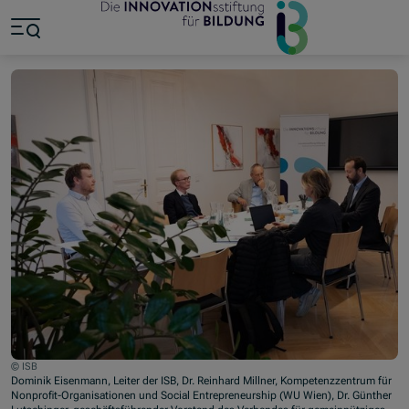
Jump to main content
Jump to footer
Skip navigation
Jump to navigation start
© ISB
Dominik Eisenmann, Leiter der ISB, Dr. Reinhard Millner, Kompetenzzentrum für
Nonprofit-Organisationen und Social Entrepreneurship (WU Wien), Dr. Günther