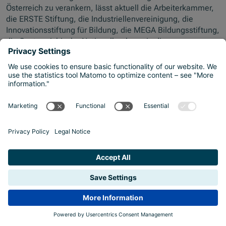
Österreich zu verankern, lässt aktuell die Arbeiterkammer,
die ERSTE Stiftung, die Industriellenvereinigung, die
Innovationsstiftung für Bildung, die MEGA Bildungsstiftung,
die Oesterreichische Nationalbank sowie die
Wirtschaftskammer Österreich zusammen aktiv werden: In
einem noch nie dagewesenen Schulterschluss
mobilisieren und bündeln die sieben Partnerorganisationen
Ressourcen zur Stärkung einer breiten wirtschaftlichen
Allgemeinbildung in Österreich.
APA-OTS, 15.12.2020
Impressionen aus dem Pressegespräch
© freepik.com
Reportage über #Schule lernt aus
Krisenzeiten und
Digitalisierungsprojekte der NMS