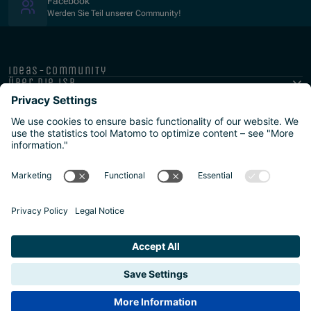
(Opens in new window)
Facebook
Werden Sie Teil unserer Community!
ideas-community
über die isb
public-private
programme
newsletter
presse
ISB Impressum und Datenschutz
Barrierefreiheitserklärung
Meldestellen/Hinweisgeber
Safeguarding Policy
Sitemap