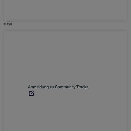
© ISB
(Opens in new window)
Anmeldung zu Community Tracks