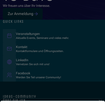
Wir freuen uns über Ihr Interesse.
Zur Anmeldung
quick links
Veranstaltungen
Aktuelle Events, Seminare und vieles mehr.
Kontakt
Kontaktformulare und Öffnungszeiten.
(Opens in new window)
LinkedIn
Vernetzen Sie sich mit uns!
(Opens in new window)
Facebook
Werden Sie Teil unserer Community!
ideas-community
über die isb
public-private