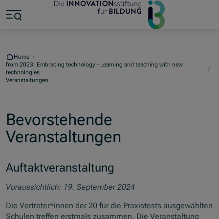
Jump to main content
Jump to footer
Skip navigation
Jump to navigation start
Home
/
from 2023: Embracing technology - Learning and teaching with new
/
technologies
Veranstaltungen
Bevorstehende
Veranstaltungen
Auftaktveranstaltung
Voraussichtlich: 19. September 2024
Die Vertreter*innen der 20 für die Praxistests ausgewählten
Schulen treffen erstmals zusammen. Die Veranstaltung