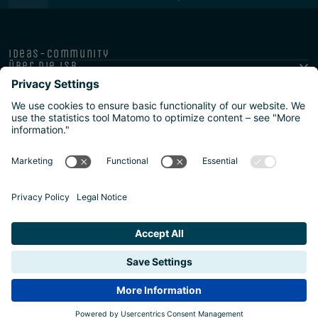
ideas-community
über die isb
public-private
programme
newsletter
presse
ISB Impressum und Datenschutz
Barrierefreiheitserklärung
Meldestellen/Hinweisgeber
Safeguarding Policy
Sitemap