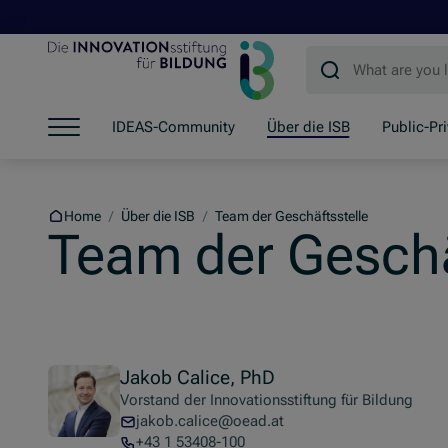
Jump to main content
Jump to footer
Skip navigation
IDEAS-Community
Über die ISB
Public-Pr
Jump to navigation start
Home
/
Über die ISB
/
Team der Geschäftsstelle
Team der Geschä
Jakob Calice, PhD
Vorstand der Innovationsstiftung für Bildung
jakob.calice@oead.at
+43 1 53408-100