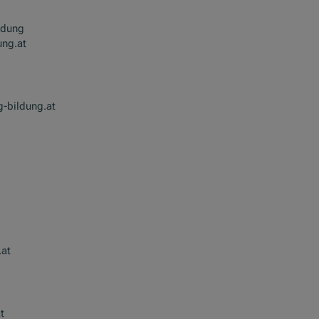
ildung
ung.at
-bildung.at
.at
t