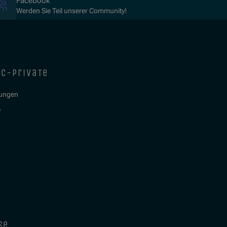
(Opens in new window)
Facebook
Werden Sie Teil unserer Community!
ic-private
tungen
e
se