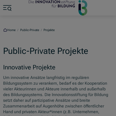
Jump to main content
Jump to footer
Skip navigation
Jump to navigation start
Home
/
Public-Private
/
Projekte
Public-Private Projekte
Innovative Projekte
Um innovative Ansätze langfristig im regulären
Bildungssystem zu verankern, bedarf es der Kooperation
vieler Akteurinnen und Akteure innerhalb und außerhalb
des Bildungssystems. Die Innovationsstiftung für Bildung
setzt daher auf partizipative Ansätze und breite
Zusammenarbeit auf Augenhöhe zwischen öffentlicher
Hand und privaten Akteur*innen (z.B. Unternehmen,