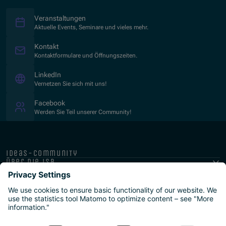
Veranstaltungen
Aktuelle Events, Seminare und vieles mehr.
Kontakt
Kontaktformulare und Öffnungszeiten.
(Opens in new window)
LinkedIn
Vernetzen Sie sich mit uns!
(Opens in new window)
Facebook
Werden Sie Teil unserer Community!
ideas-community
über die isb
public-private
programme
newsletter
presse