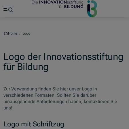
Jump to main content
Jump to footer
Skip navigation
Jump to navigation start
Home
/
Logo
Logo der Innovationsstiftung
für Bildung
Zur Verwendung finden Sie hier unser Logo in
verschiedenen Formaten. Sollten Sie darüber
hinausgehende Anforderungen haben, kontaktieren Sie
uns!
Logo mit Schriftzug