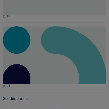
© ISB
© ISB
Sonderformen