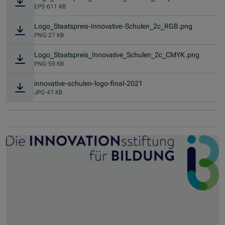
EPS
·
611 KB
Logo_Staatspreis-Innovative-Schulen_2c_RGB.png
PNG
·
27 KB
Logo_Staatspreis_Innovative_Schulen_2c_CMYK.png
PNG
·
59 KB
innovative-schulen-logo-final-2021
JPG
·
47 KB