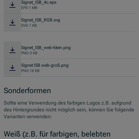
Signet_ISB_4c.eps
EPS
·
1 MB
Signet_ISB_RGB.svg
SVG
·
1 KB
Signet_ISB_web-klein.png
PNG
·
5 KB
Signet ISB web-groß.png
PNG
·
16 KB
Sonderformen
Sollte eine Verwendung des farbigen Logos z.B. aufgrund
des Hintergrundes nicht möglich sein, können Sie folgende
Varianten verwenden:
Weiß (z.B. für farbigen, belebten