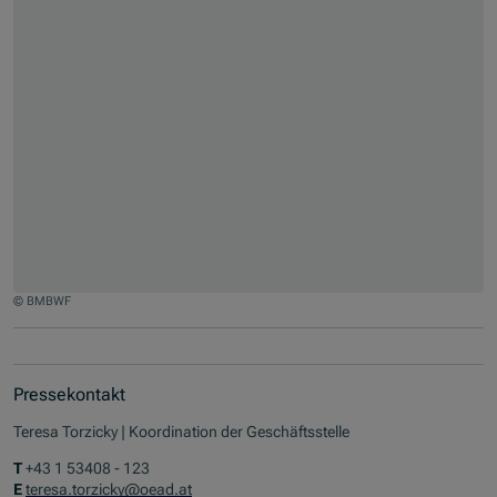
© BMBWF
Jump to slider start
Pressekontakt
Teresa Torzicky | Koordination der Geschäftsstelle
T
+43 1 53408 - 123
E
teresa.torzicky@oead.at