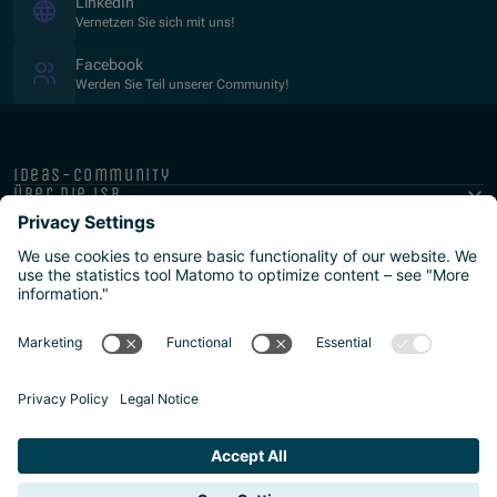
(Opens in new window)
LinkedIn
Vernetzen Sie sich mit uns!
(Opens in new window)
Facebook
Werden Sie Teil unserer Community!
ideas-community
über die isb
public-private
programme
newsletter
presse
ISB Impressum und Datenschutz
Barrierefreiheitserklärung