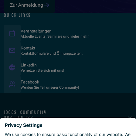
Zur Anmeldung
quick links
Veranstaltungen
Aktuelle Events, Seminare und vieles mehr.
Kontakt
Kontaktformulare und Öffnungszeiten.
(Opens in new window)
LinkedIn
Vernetzen Sie sich mit uns!
(Opens in new window)
Facebook
Werden Sie Teil unserer Community!
ideas-community
über die isb
public-private
programme
newsletter