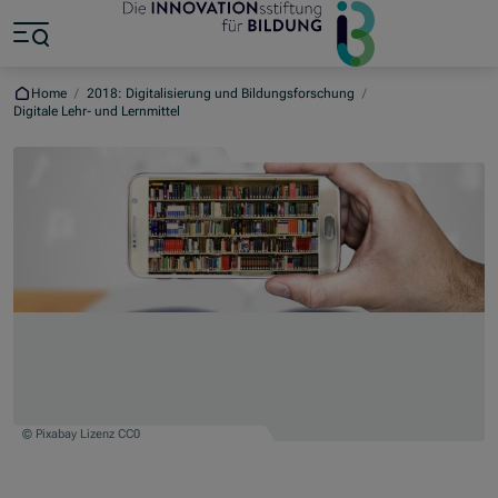
Jump to main content
Jump to footer
Skip navigation
Jump to navigation start
Home
/
2018: Digitalisierung und Bildungsforschung
/
Digitale Lehr- und Lernmittel
© Pixabay Lizenz CC0