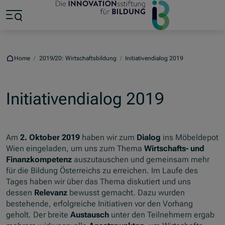
Jump to main content
Jump to footer
Skip navigation
Jump to navigation start
Home
/
2019/20: Wirtschaftsbildung
/
Initiativendialog 2019
Initiativendialog 2019
Am
2. Oktober 2019
haben wir zum
Dialog
ins Möbeldepot
Wien eingeladen, um uns zum Thema
Wirtschafts- und
Finanzkompetenz
auszutauschen und gemeinsam mehr
für die Bildung Österreichs zu erreichen. Im Laufe des
Tages haben wir über das Thema diskutiert und uns
dessen
Relevanz
bewusst gemacht. Dazu wurden
bestehende, erfolgreiche Initiativen vor den Vorhang
geholt. Der breite
Austausch
unter den Teilnehmern ergab