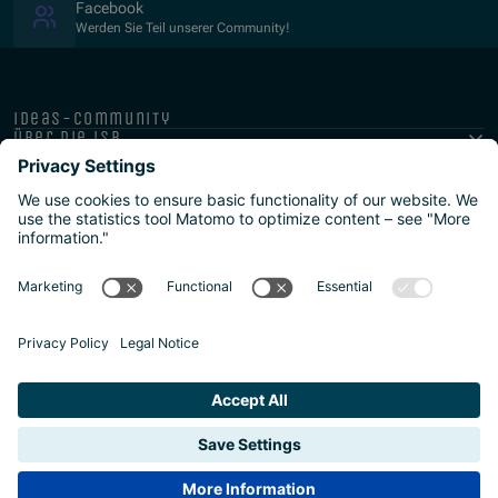
(Opens in new window)
Facebook
Werden Sie Teil unserer Community!
ideas-community
über die isb
public-private
programme
newsletter
presse
ISB Impressum und Datenschutz
Barrierefreiheitserklärung
Meldestellen/Hinweisgeber
Safeguarding Policy
Sitemap