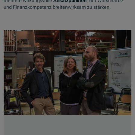
mehrere wirkungsvolle
Ansatzpunkten
, um Wirtschafts-
und Finanzkompetenz breitenwirksam zu stärken.
Skip slider