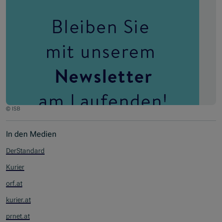
© ISB
In den Medien
DerStandard
Kurier
orf.at
kurier.at
prnet.at