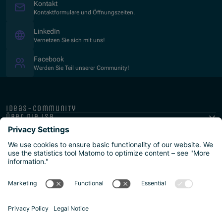
Kontakt
Kontaktformulare und Öffnungszeiten.
(Opens in new window)
LinkedIn
Vernetzen Sie sich mit uns!
(Opens in new window)
Facebook
Werden Sie Teil unserer Community!
ideas-community
über die isb
public-private
programme
newsletter
presse