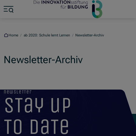
Jump to main content
Jump to footer
Skip navigation
Jump to navigation start
Home
/
ab 2020: Schule lernt Lernen
/
Newsletter-Archiv
Newsletter-Archiv
newsletter
stay up
to date