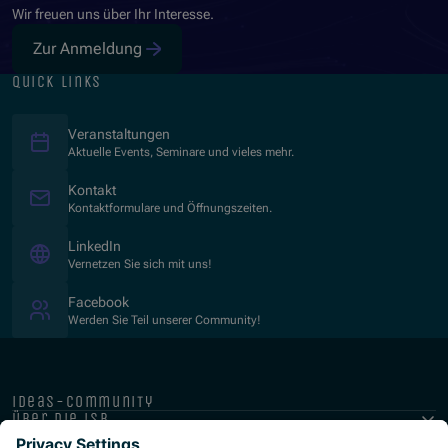
Wir freuen uns über Ihr Interesse.
Zur Anmeldung
quick links
Veranstaltungen
Aktuelle Events, Seminare und vieles mehr.
Kontakt
Kontaktformulare und Öffnungszeiten.
(Opens in new window)
LinkedIn
Vernetzen Sie sich mit uns!
(Opens in new window)
Facebook
Werden Sie Teil unserer Community!
ideas-community
über die isb
public-private