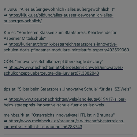
KiJuKu: "Alles außer gewöhnlich / alles außergewöhnlich ;)"
➡️
https://kijuku.at/bildung/alles-ausser-gewoehnlich-alles-
aussergewoehnlich/
Kurier: "Von leeren Klassen zum Staatspreis: Kehrtwende für
Asperner Mittelschule"
➡️
https://kurier.at/chronik/oesterreich/staatspreis-innovative-
schulen-doris-pfingstner-modulare-mittelstufe-aspern/402599960
OÖN: "Innovatives Schulkonzept überzeugte die Jury"
➡️
https://www.nachrichten.at/oberoesterreich/wels/innovatives-
schulkonzept-ueberzeugte-die-jury;art67,3882843
tips.at: "Silber beim Staatspreis „Innovative Schule“ für das ISZ Wels"
➡️
https://www.tips.at/nachrichten/wels/land-leute/619417-silber-
beim-staatspreis-innovative-schule-fuer-das-isz-wels
meinbezirk.at: "Österreichs innovativste HTL ist in Braunau"
➡️
https://www.meinbezirk.at/braunau/c-wirtschaft/oesterreichs-
innovativste-htl-ist-in-braunau_a6283743