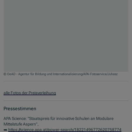
© OeAD - Agentur für Bildung und Internationalisierung/APA-Fotoservice/Juhasz
Jump to slider start
alle Fotos der Preisverleihung
Pressestimmen
APA Science: "Staatspreis für innovative Schulen an Modulare
Mittelstufe Aspern",
➡️
https://science.apa.at/power-search/18221496772620758774