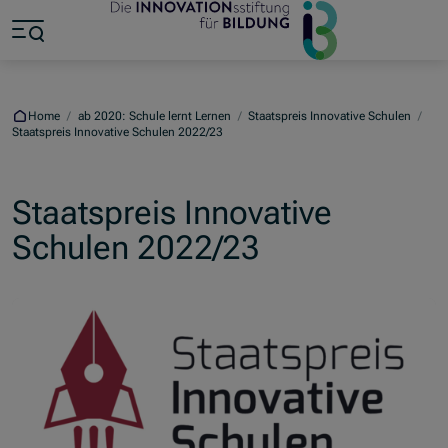
Jump to main content
Jump to footer
Skip navigation
Jump to navigation start
Home
/
ab 2020: Schule lernt Lernen
/
Staatspreis Innovative Schulen
/
Staatspreis Innovative Schulen 2022/23
Staatspreis Innovative
Schulen 2022/23