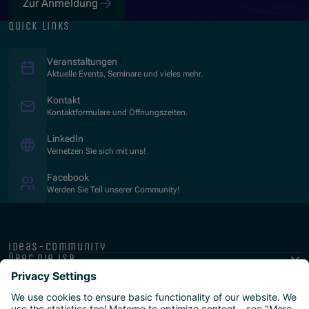
Zur Anmeldung
quick links
Veranstaltungen
Aktuelle Events, Seminare und vieles mehr.
Kontakt
Kontaktformulare und Öffnungszeiten.
(Opens in new window)
LinkedIn
Vernetzen Sie sich mit uns!
(Opens in new window)
Facebook
Werden Sie Teil unserer Community!
ideas-community
über die isb
public-private
programme
newsletter
presse