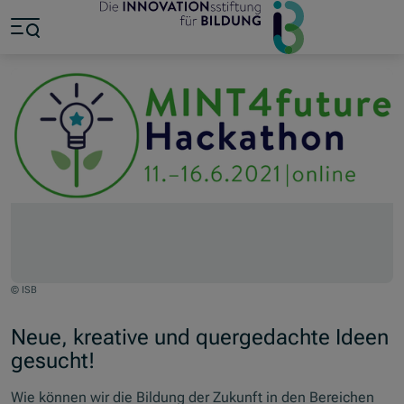
Jump to main content
Jump to footer
Skip navigation
Jump to navigation start
© ISB
Neue, kreative und quergedachte Ideen
gesucht!
Wie können wir die Bildung der Zukunft in den Bereichen