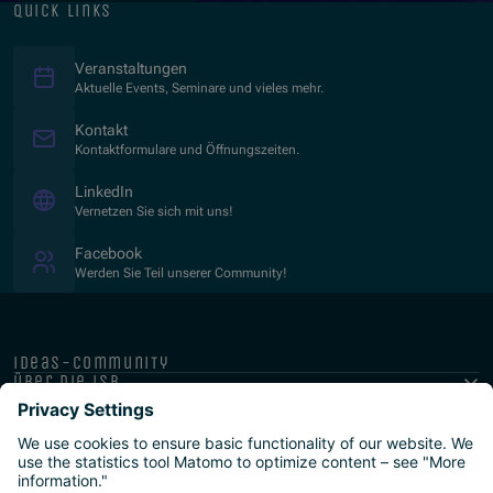
quick links
Veranstaltungen
Aktuelle Events, Seminare und vieles mehr.
Kontakt
Kontaktformulare und Öffnungszeiten.
(Opens in new window)
LinkedIn
Vernetzen Sie sich mit uns!
(Opens in new window)
Facebook
Werden Sie Teil unserer Community!
ideas-community
über die isb
public-private
programme
newsletter
presse