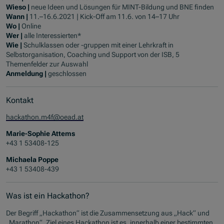
Wieso |
neue Ideen und Lösungen für MINT-Bildung und BNE finden
Wann |
11.–16.6.2021 | Kick-Off am 11.6. von 14–17 Uhr
Wo |
Online
Wer |
alle Interessierten*
Wie |
Schulklassen oder -gruppen mit einer Lehrkraft in
Selbstorganisation, Coaching und Support von der ISB, 5
Themenfelder zur Auswahl
Anmeldung |
geschlossen
Kontakt
hackathon.m4f@oead.at
Marie-Sophie Attems
+43 1 53408-125
Michaela Poppe
+43 1 53408-439
Was ist ein Hackathon?
Der Begriff „Hackathon“ ist die Zusammensetzung aus „Hack“ und
„Marathon“. Ziel eines Hackathon ist es, innerhalb einer bestimmten