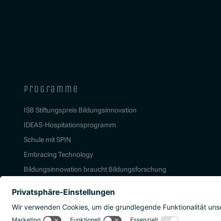
programme
ISB Stiftungspreis Bildungsinnovation
IDEAS-Hospitationsprogramm
Schule mit SPIN
Embracing Technology
Bildungsinnovation braucht Bildungsforschung