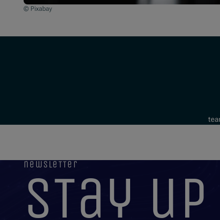
© Pixabay
tea
newsletter
stay up