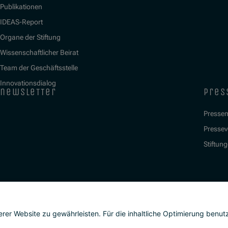
Publikationen
IDEAS-Report
Organe der Stiftung
Wissenschaftlicher Beirat
Team der Geschäftsstelle
Innovationsdialog
newsletter
pres
Presse
Presseve
Stiftung