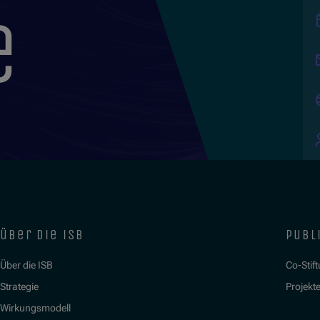
e
über die isb
publ
Über die ISB
Co-Stif
Strategie
Projekt
Wirkungsmodell