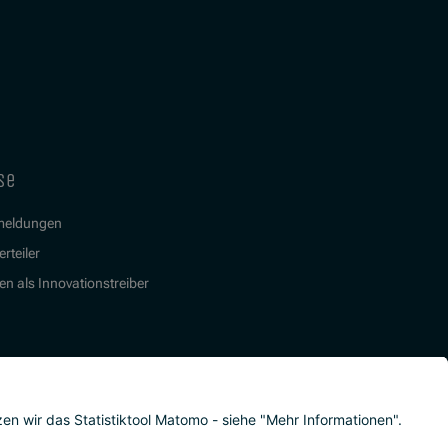
se
meldungen
rteiler
en als Innovationstreiber