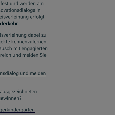
 fest und werden am
ovationsdialogs in
eisverleihung erfolgt
ederkehr
.
eisverleihung dabei zu
ojekte kennenzulernen.
ausch mit engagierten
reich und melden Sie
onsdialog und melden
 ausgezeichneten
 gewinnen?
egerkindergärten