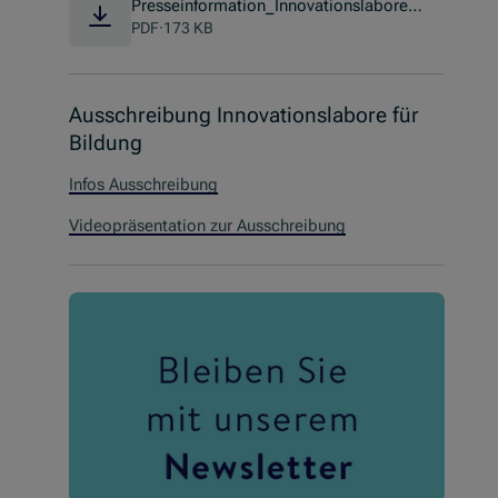
Presseinformation_Innovationslabore f
ür Bildung 2021
PDF
·
173 KB
Ausschreibung Innovationslabore für
Bildung
Infos Ausschreibung
Videopräsentation zur Ausschreibung