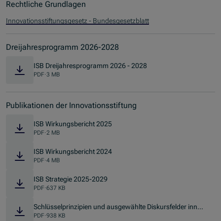
Rechtliche Grundlagen
Innovationsstiftungsgesetz - Bundesgesetzblatt
Dreijahresprogramm 2026-2028
ISB Dreijahresprogramm 2026 - 2028
PDF
·
3 MB
Publikationen der Innovationsstiftung
ISB Wirkungsbericht 2025
PDF
·
2 MB
ISB Wirkungsbericht 2024
PDF
·
4 MB
ISB Strategie 2025-2029
PDF
·
637 KB
Schlüsselprinzipien und ausgewählte Diskursfelder innov
ativer Förderpraxis
PDF
·
938 KB