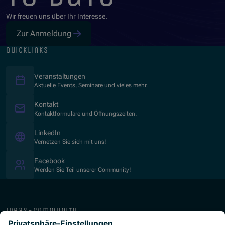
Wir freuen uns über Ihr Interesse.
Zur Anmeldung
quicklinks
Veranstaltungen
Aktuelle Events, Seminare und vieles mehr.
Kontakt
Kontaktformulare und Öffnungszeiten.
(Öffnet in neuem Fenster)
LinkedIn
Vernetzen Sie sich mit uns!
(Öffnet in neuem Fenster)
Facebook
Werden Sie Teil unserer Community!
ideas-community
über die isb