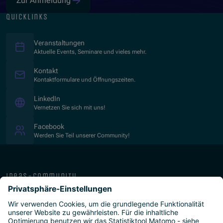
Zur Anmeldung
quicklinks
Veranstaltungen
Aktuelle Events, Seminare und vieles mehr.
Kontakt
Kontaktformulare und Öffnungszeiten.
(Öffnet in neuem Fenster)
LinkedIn
Vernetzen Sie sich mit uns!
(Öffnet in neuem Fenster)
Facebook
Werden Sie Teil unserer Community!
ideas-community
über die isb
public-private
programme
newsletter
presse