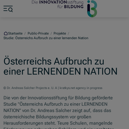
Zum Hauptinhalt springen
Zum Footer springen
Zum Ende der Navigation springen
Zum Beginn der Navigation springen
Startseite
/
Public-Private
/
Projekte
/
Studie: Österreichs Aufbruch zu einer lernenden Nation
Österreichs Aufbruch zu
einer LERNENDEN NATION
© Dr. Andreas Salcher Projects e. U. A | kratkys.net agency in progress
Die von der Innovationsstiftung für Bildung geförderte
Studie "Österreichs Aufbruch zu einer LERNENDEN
NATION" von Dr. Andreas Salcher zeigt auf, dass das
österreichische Bildungssystem vor großen
Herausforderungen steht. Teure Schulen, mangelnde