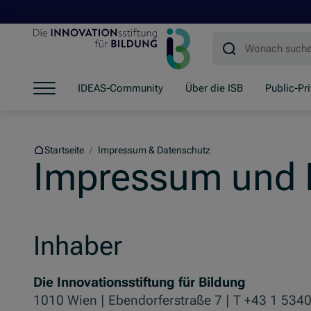
Zum Hauptinhalt springen
Zum Footer springen
Zum Ende der Navigation springen
IDEAS-Community
Über die ISB
Public-Pr
Zum Beginn der Navigation springen
Startseite
/
Impressum & Datenschutz
Impressum und 
Inhaber
Die Innovationsstiftung für Bildung
1010 Wien | Ebendorferstraße 7 | T +43 1 534