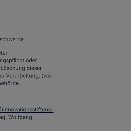
eschwerde
eten
ngspflicht oder
f Löschung dieser
er Verarbeitung, (wo
behörde.
innovationsstiftung-
Mag. Wolfgang