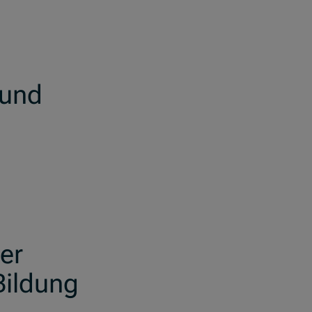
 und
er
Bildung