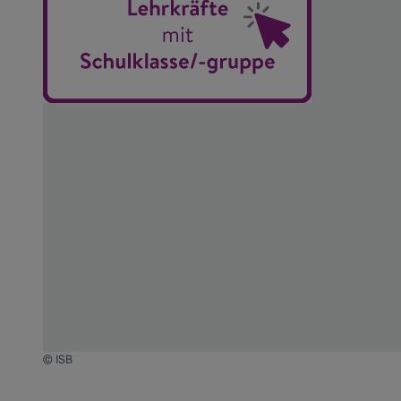
© ISB
Zum Beginn des Sliders springen