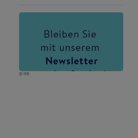
© ISB