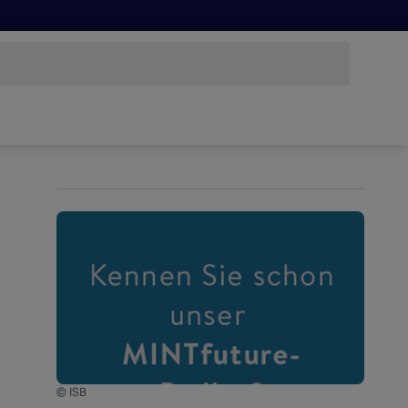
© ISB