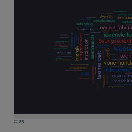
© ISB
Zum Beginn des Sliders springen