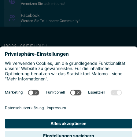
Vernetzen Sie sich mit uns!
(Öffnet in neuem Fenster)
Facebook
Werden Sie Teil unserer Community!
ideas-community
über die isb
public-private
programme
newsletter
presse
ISB Impressum und Datenschutz
Barrierefreiheitserklärung
Meldestellen/Hinweisgeber