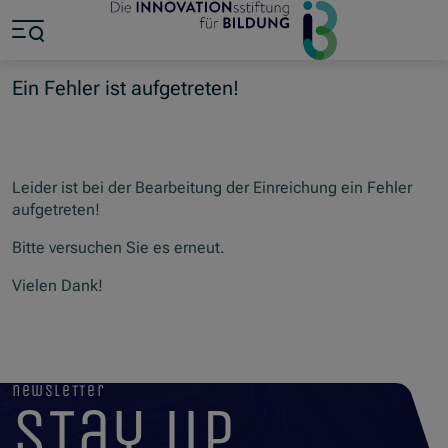
Zum Hauptinhalt springen
Zum Footer springen
Zum Ende der Navigation springen
Zum Beginn der Navigation springen
Ein Fehler ist aufgetreten!
Leider ist bei der Bearbeitung der Einreichung ein Fehler
aufgetreten!
Bitte versuchen Sie es erneut.
Vielen Dank!
newsletter
stay up