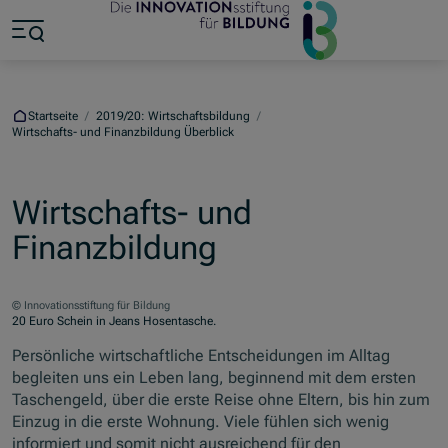
Zum Hauptinhalt springen
Zum Footer springen
Zum Ende der Navigation springen
Zum Beginn der Navigation springen
Startseite
/
2019/20: Wirtschaftsbildung
/
Wirtschafts- und Finanzbildung Überblick
Wirtschafts- und
Finanzbildung
© Innovationsstiftung für Bildung
20 Euro Schein in Jeans Hosentasche.
Persönliche wirtschaftliche Entscheidungen im Alltag
begleiten uns ein Leben lang, beginnend mit dem ersten
Taschengeld, über die erste Reise ohne Eltern, bis hin zum
Einzug in die erste Wohnung. Viele fühlen sich wenig
informiert und somit nicht ausreichend für den