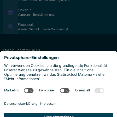
Kontaktformulare und Öffnungszeiten.
(Öffnet in neuem Fenster)
LinkedIn
Vernetzen Sie sich mit uns!
(Öffnet in neuem Fenster)
Facebook
Werden Sie Teil unserer Community!
ideas-community
über die isb
public-private
programme
newsletter
presse