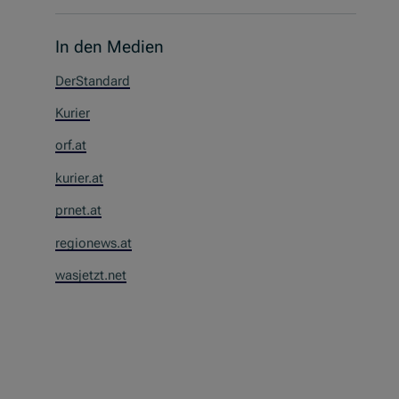
In den Medien
DerStandard
Kurier
orf.at
kurier.at
prnet.at
regionews.at
wasjetzt.net