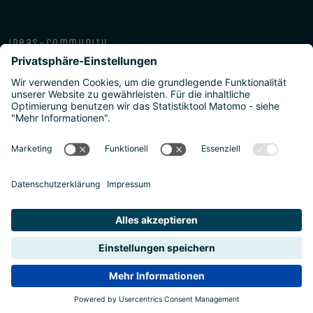
ideas-community
über die isb
public-private
programme
newsletter
presse
ISB Impressum und Datenschutz
Barrierefreiheitserklärung
Meldestellen/Hinweisgeber
Safeguarding Policy
Sitemap