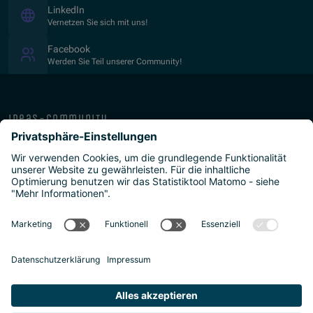
(Öffnet in neuem Fenster)
LinkedIn
Vernetzen Sie sich mit uns!
(Öffnet in neuem Fenster)
Facebook
Werden Sie Teil unserer Community!
ideas-community
über die isb
public-private
programme
newsletter
presse
ISB Impressum und Datenschutz
Barrierefreiheitserklärung