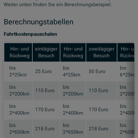
Weiter unten finden Sie ein Berechnungsbeispiel.
Berechnungstabellen
Fahrtkostenpauschalen
Hin- und
eintägiger
Hin- und
zweitägiger
Hin- un
Rückweg
Besuch
Rückweg
Besuch
Rückwe
bis
bis
bis
25 Euro
50 Euro
2*25km
4*25km
6*25km
bis
bis
bis
110 Euro
110 Euro
2*200km
2*200km
2*200k
bis
bis
bis
170 Euro
170 Euro
2*400km
2*400km
2*400k
bis
bis
bis
218 Euro
218 Euro
2*650km
2*650km
2*650k