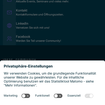
Aktuelle Events, Seminare und vieles mehr.
Kontakt
Kontaktformulare und Öffnungszeiten.
(Öffnet in neuem Fenster)
LinkedIn
Vernetzen Sie sich mit uns!
(Öffnet in neuem Fenster)
Facebook
Werden Sie Teil unserer Community!
ideas-community
über die isb
public-private
programme
newsletter
presse