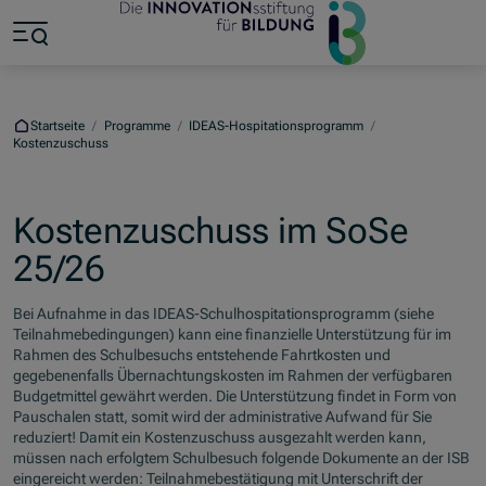
Zum Hauptinhalt springen
Zum Footer springen
Zum Ende der Navigation springen
Zum Beginn der Navigation springen
Startseite
/
Programme
/
IDEAS-Hospitationsprogramm
/
Kostenzuschuss
Kostenzuschuss im SoSe
25/26
Bei Aufnahme in das IDEAS-Schulhospitationsprogramm (siehe
Teilnahmebedingungen) kann eine finanzielle Unterstützung für im
Rahmen des Schulbesuchs entstehende Fahrtkosten und
gegebenenfalls Übernachtungskosten im Rahmen der verfügbaren
Budgetmittel gewährt werden. Die Unterstützung findet in Form von
Pauschalen statt, somit wird der administrative Aufwand für Sie
reduziert! Damit ein Kostenzuschuss ausgezahlt werden kann,
müssen nach erfolgtem Schulbesuch folgende Dokumente an der ISB
eingereicht werden: Teilnahmebestätigung mit Unterschrift der