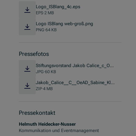
Logo_ISBlang_4c.eps
EPS
·
2 MB
Logo ISBlang web-groß.png
PNG
·
64 KB
Pressefotos
Stiftungsvorstand Jakob Calice_c_OeA
(Öffnet in neuem Fenster)
D_Sabine Klimpt
JPG
·
60 KB
Jakob_Calice__C__OeAD_Sabine_Kli
(Öffnet in neuem Fenster)
mpt.zip
ZIP
·
4 MB
Pressekontakt
Helmuth Heidecker-Nusser
Kommunikation und Eventmanagement